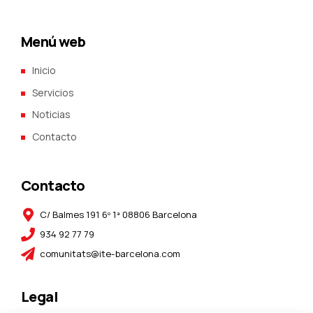
Menú web
Inicio
Servicios
Noticias
Contacto
Contacto
C/ Balmes 191 6º 1ª 08806 Barcelona
934 92 77 79
comunitats@ite-barcelona.com
Legal