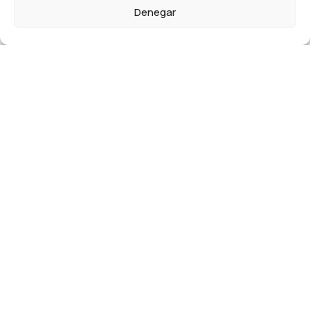
Denegar
Contacto
Contacto
C/ Balmes 191 6º 1ª 08806 Barcelona
934 92 77 79
comunitats@ite-barcelona.com
Legal
Aviso legal
Política de privacidad
Política de cookies